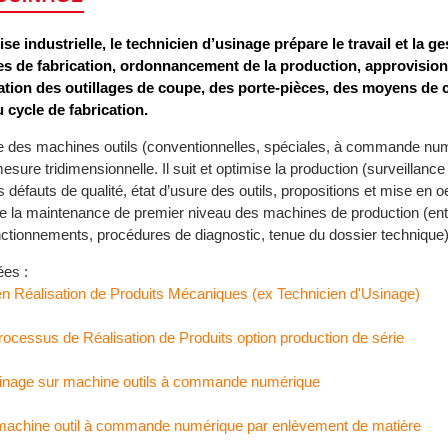
se industrielle, le technicien d’usinage prépare le travail et la g
es de fabrication, ordonnancement de la production, approvisi
ion des outillages de coupe, des porte-pièces, des moyens de c
 cycle de fabrication.
le des machines outils (conventionnelles, spéciales, à commande num
sure tridimensionnelle. Il suit et optimise la production (surveillance
s défauts de qualité, état d’usure des outils, propositions et mise en 
re la maintenance de premier niveau des machines de production (entr
ctionnements, procédures de diagnostic, tenue du dossier technique)
ées :
 Réalisation de Produits Mécaniques (ex Technicien d'Usinage)
cessus de Réalisation de Produits option production de série
inage sur machine outils à commande numérique
achine outil à commande numérique par enlèvement de matière