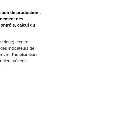
estion de production :
onnement des
ontrôle, calcul du
érique), centre
 des indicateurs de
oeuvre d’améliorations
etien préventif,
.