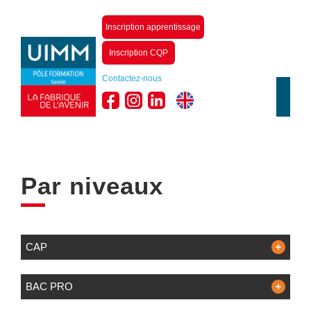
Inscription apprentissage
Inscription CQP
Contactez-nous
Par niveaux
CAP
BAC PRO