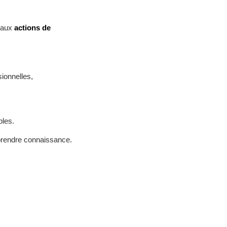
s aux
actions de
sionnelles,
bles.
prendre connaissance.